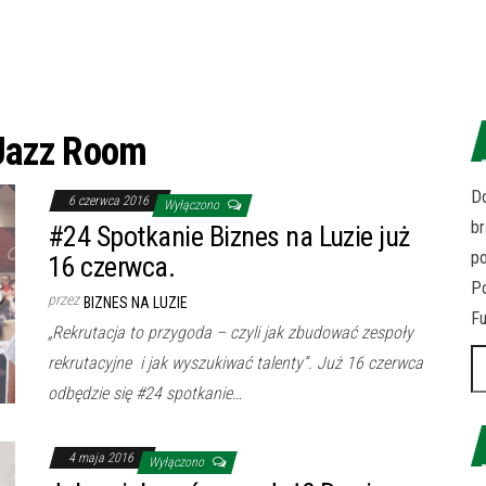
Jazz Room
Do
6 czerwca 2016
Wyłączono
br
#24 Spotkanie Biznes na Luzie już
p
16 czerwca.
Po
przez
BIZNES NA LUZIE
Fu
„Rekrutacja to przygoda – czyli jak zbudować zespoły
Sz
rekrutacyjne i jak wyszukiwać talenty”. Już 16 czerwca
odbędzie się #24 spotkanie…
4 maja 2016
Wyłączono