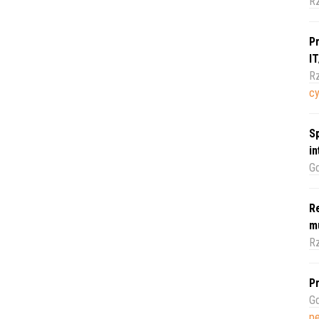
R
Pr
I
Rz
c
Sp
i
Gd
Re
m
Rz
Pr
Gd
pe