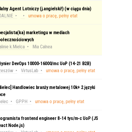
alny Agent Lotniczy (j.angielski!) (w ciągu dnia)
DALNIE
umowa o pracę, pełny etat
ecjalista(ka) marketingu w mediach
połecznościowych
linie k.Mielca
Mia Calnea
nżynier DevOps 10000-16000/mc UoP (14-21 B2B)
zeszów
VirtusLab
umowa o pracę, pełny etat
ielec] Handlowiec branży metalowej 10k+ 2 języki
bce
elec
GPPH
umowa o pracę, pełny etat
ogramista frontend engineer 8-14 tys/m-c UoP (JS
act Node.js)