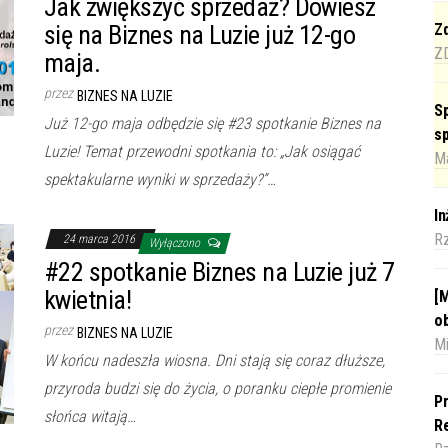
Jak zwiększyć sprzedaż? Dowiesz
się na Biznes na Luzie już 12-go
Zd
Z
maja.
przez
BIZNES NA LUZIE
Sp
Już 12-go maja odbędzie się #23 spotkanie Biznes na
s
Luzie! Temat przewodni spotkania to: „Jak osiągać
Ma
spektakularne wyniki w sprzedaży?”…
I
R
24 marca 2016
Wyłączono
#22 spotkanie Biznes na Luzie już 7
kwietnia!
[M
o
przez
BIZNES NA LUZIE
Mi
W końcu nadeszła wiosna. Dni stają się coraz dłuższe,
przyroda budzi się do życia, o poranku ciepłe promienie
Pr
słońca witają…
Re