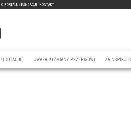
O PORTALU I FUNDACJI | KONTAKT
Portal
dotacja
praca
PRZEkarpacie
kompetencje
kontakty
– dotacje,
wydarzenia,
szkolenia dla
! (DOTACJE)
UWAŻAJ! (ZMIANY PRZEPISÓW)
ZAINSPIRUJ S
firm