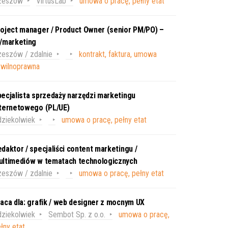
zeszów
VirtusLab
umowa o pracę, pełny etat
oject manager / Product Owner (senior PM/PO) –
T/marketing
eszów / zdalnie
kontrakt, faktura, umowa
ywilnoprawna
ecjalista sprzedaży narzędzi marketingu
nternetowego (PL/UE)
ziekolwiek
umowa o pracę, pełny etat
daktor / specjaliści content marketingu /
ultimediów w tematach technologicznych
eszów / zdalnie
umowa o pracę, pełny etat
aca dla: grafik / web designer z mocnym UX
ziekolwiek
Sembot Sp. z o.o.
umowa o pracę,
łny etat